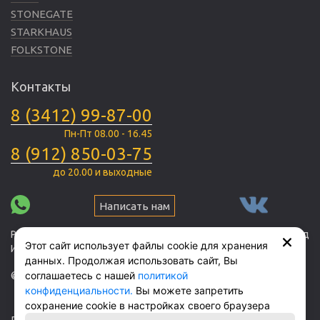
STONEGATE
STARKHAUS
FOLKSTONE
Контакты
8 (3412) 99-87-00
Пн-Пт 08.00 - 16.45
8 (912) 850-03-75
до 20.00 и выходные
Написать нам
Российская Федерация, 426039, Удмуртская Республика, город
Этот сайт использует файлы cookie для хранения
Ижевск, Воткинское шоссе 31
данных. Продолжая использовать сайт, Вы
© 1990 – 2026 г. Все права защищены
соглашаетесь с нашей
политикой
конфиденциальности.
Вы можете запретить
сохранение cookie в настройках своего браузера
При поддержке —